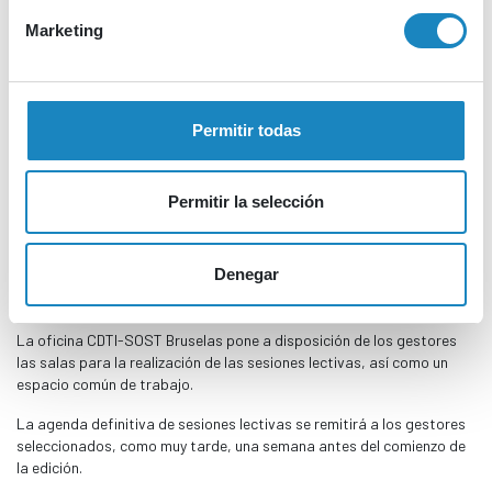
CONDICIONES
Marketing
IMPORTANTE: La aceptación del candidato a la estancia en Bruselas
no lleva aparejada financiación adicional por parte de CDTI.
Es responsabilidad de la entidad candidata, correr a cargo con los
Permitir todas
gastos de desplazamiento, estancia, manutención, seguros, etc., y
proporcionar las herramientas tecnológicas y logísticas necesarias
para el correcto desarrollo del trabajo del gestor durante su
Permitir la selección
estancia en Bruselas.
No se provee de servicio de reprografía, teléfono u otros medios de
Denegar
comunicación más allá de conexión Wifi a internet propia de las
instalaciones, así como de asistencia logística.
La oficina CDTI-SOST Bruselas pone a disposición de los gestores
las salas para la realización de las sesiones lectivas, así como un
espacio común de trabajo.
La agenda definitiva de sesiones lectivas se remitirá a los gestores
seleccionados, como muy tarde, una semana antes del comienzo de
la edición.