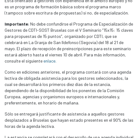
Está orientado a gestores con experiencia en el ámbito europeo y no
es un programa de formación básica sobre el programa marco
(tampoco sobre escritura de propuestas) si no, de especialización.
Importante:
No debe confundirse el Programa de Especialización de
Gestores de CDTI-SOST Bruselas con el V Seminario “15x15: 15 claves
para propuestas de 15 puntos”, organizado por CDTI, que se
celebrará en La Granja de San Ildefonso (Segovia) del 18 al 21 de
mayo. El plazo de recepción de preinscripciones para este seminario
estará abierto hasta el viernes 10 de abril. Para más información,
consulte el siguiente
enlace.
Como en ediciones anteriores, el programa contará con una agenda
lectiva de obligada asistencia para los gestores seleccionados, la
cual se desarrollará los primeros diez días de la estancia,
dependiendo de la disponibilidad de los ponentes de la Comisión
Europea, agencias y organismos europeos e internacionales y,
preferentemente, en horario de mañana.
Sólo se entregará justificante de asistencia a aquellos gestores
desplazados a Bruselas que hayan estado presentes en el 90% de las
horas de la agenda lectiva.
La estancia se completará con el desarrollo de una agenda individual