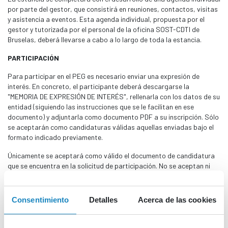
por parte del gestor, que consistirá en reuniones, contactos, visitas
y asistencia a eventos. Esta agenda individual, propuesta por el
gestor y tutorizada por el personal de la oficina SOST-CDTI de
Bruselas, deberá llevarse a cabo a lo largo de toda la estancia.
PARTICIPACIÓN
Para participar en el PEG es necesario enviar una expresión de
interés. En concreto, el participante deberá descargarse la
"MEMORIA DE EXPRESIÓN DE INTERÉS", rellenarla con los datos de su
entidad (siguiendo las instrucciones que se le facilitan en ese
documento) y adjuntarla como documento PDF a su inscripción. Sólo
se aceptarán como candidaturas válidas aquellas enviadas bajo el
formato indicado previamente.
Únicamente se aceptará como válido el documento de candidatura
que se encuentra en la solicitud de participación. No se aceptan ni
cartas de motivación, ni CV individuales, ni cualquier otra
documentación adicional, siendo motivo de exclusión por defecto de
forma en la candidatura.
Consentimiento
Detalles
Acerca de las cookies
El número de gestores seleccionados para la estancia será de un
máximo de 10. Se priorizarán aquellas organizaciones con capacidad