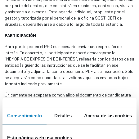
por parte del gestor, que consistirá en reuniones, contactos, visitas
y asistencia a eventos. Esta agenda individual, propuesta por el
gestor y tutorizada por el personal de la oficina SOST-CDTI de
Bruselas, deberá llevarse a cabo a lo largo de toda la estancia.
PARTICIPACIÓN
Para participar en el PEG es necesario enviar una expresión de
interés. En concreto, el participante deberá descargarse la
"MEMORIA DE EXPRESIÓN DE INTERÉS", rellenarla con los datos de su
entidad (siguiendo las instrucciones que se le facilitan en ese
documento) y adjuntarla como documento PDF a su inscripción. Sólo
se aceptarán como candidaturas válidas aquellas enviadas bajo el
formato indicado previamente.
Únicamente se aceptará como válido el documento de candidatura
que se encuentra en la solicitud de participación. No se aceptan ni
cartas de motivación, ni CV individuales, ni cualquier otra
documentación adicional, siendo motivo de exclusión por defecto de
Consentimiento
Detalles
Acerca de las cookies
forma en la candidatura.
El número de gestores seleccionados para la estancia será de un
máximo de 10. Se priorizarán aquellas organizaciones con capacidad
Esta página web usa cookies