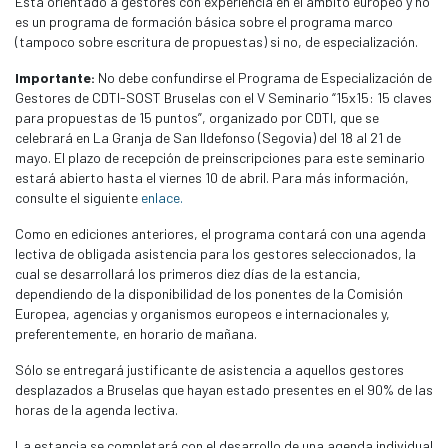
Está orientado a gestores con experiencia en el ámbito europeo y no
es un programa de formación básica sobre el programa marco
(tampoco sobre escritura de propuestas) si no, de especialización.
Importante:
No debe confundirse el Programa de Especialización de
Gestores de CDTI-SOST Bruselas con el V Seminario “15x15: 15 claves
para propuestas de 15 puntos”, organizado por CDTI, que se
celebrará en La Granja de San Ildefonso (Segovia) del 18 al 21 de
mayo. El plazo de recepción de preinscripciones para este seminario
estará abierto hasta el viernes 10 de abril. Para más información,
consulte el siguiente
enlace.
Como en ediciones anteriores, el programa contará con una agenda
lectiva de obligada asistencia para los gestores seleccionados, la
cual se desarrollará los primeros diez días de la estancia,
dependiendo de la disponibilidad de los ponentes de la Comisión
Europea, agencias y organismos europeos e internacionales y,
preferentemente, en horario de mañana.
Sólo se entregará justificante de asistencia a aquellos gestores
desplazados a Bruselas que hayan estado presentes en el 90% de las
horas de la agenda lectiva.
La estancia se completará con el desarrollo de una agenda individual