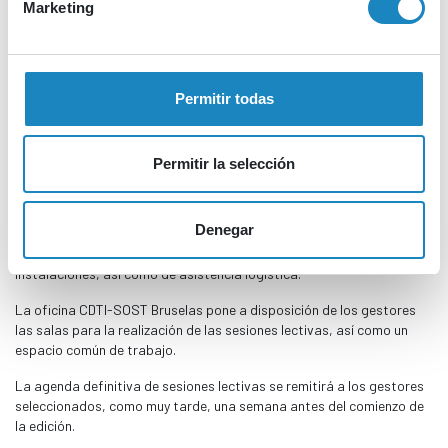
Marketing
CONDICIONES
IMPORTANTE: La aceptación del candidato a la estancia en Bruselas
no lleva aparejada financiación adicional por parte de CDTI.
Permitir todas
Es responsabilidad de la entidad candidata, correr a cargo con los
gastos de desplazamiento, estancia, manutención, seguros, etc., y
proporcionar las herramientas tecnológicas y logísticas necesarias
Permitir la selección
para el correcto desarrollo del trabajo del gestor durante su
estancia en Bruselas.
Denegar
No se provee de servicio de reprografía, teléfono u otros medios de
comunicación más allá de conexión Wifi a internet propia de las
instalaciones, así como de asistencia logística.
La oficina CDTI-SOST Bruselas pone a disposición de los gestores
las salas para la realización de las sesiones lectivas, así como un
espacio común de trabajo.
La agenda definitiva de sesiones lectivas se remitirá a los gestores
seleccionados, como muy tarde, una semana antes del comienzo de
la edición.