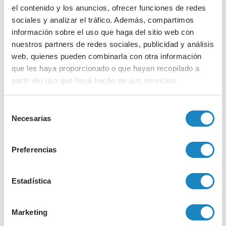
el contenido y los anuncios, ofrecer funciones de redes
sociales y analizar el tráfico. Además, compartimos
Presentaciones
información sobre el uso que haga del sitio web con
nuestros partners de redes sociales, publicidad y análisis
TÜBİTAK
web, quienes pueden combinarla con otra información
Presentation
que les haya proporcionado o que hayan recopilado a
partir del uso que haya hecho de sus servicios.
Deskargatu
Selección
Necesarias
de
consentimiento
Preferencias
Presentaciones
Estadística
EEN
Cluster 3
Marketing