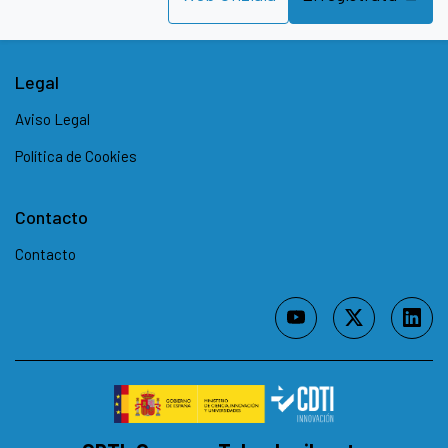
Legal
Aviso Legal
Política de Cookies
Contacto
Contacto
youtube (leiho berrian ire
twitter-x (leiho 
linkedi