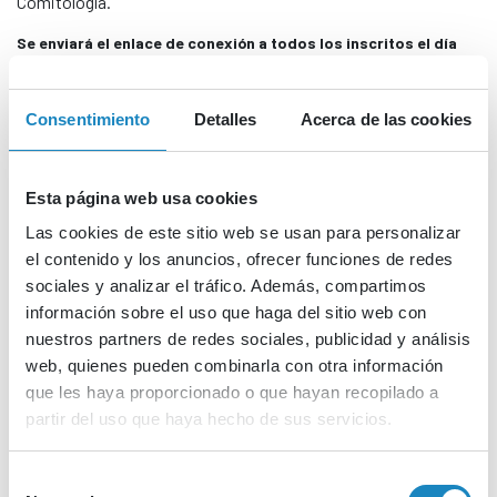
Comitología.
Se enviará el enlace de conexión a todos los inscritos el día
anterior al evento.
Mail de contacto: HorizonteEuropa@cdti.es
Consentimiento
Detalles
Acerca de las cookies
Esta página web usa cookies
Las cookies de este sitio web se usan para personalizar
el contenido y los anuncios, ofrecer funciones de redes
sociales y analizar el tráfico. Además, compartimos
información sobre el uso que haga del sitio web con
nuestros partners de redes sociales, publicidad y análisis
Contenido asociado
web, quienes pueden combinarla con otra información
que les haya proporcionado o que hayan recopilado a
Descarga todos los recursos disponibles.
partir del uso que haya hecho de sus servicios.
No tienes acceso a los archivos
Selección