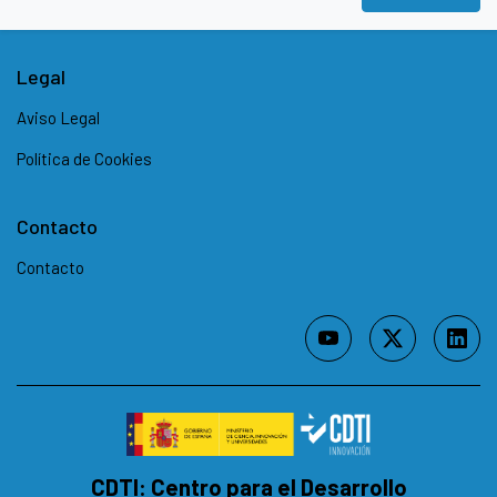
Legal
Aviso Legal
Política de Cookies
Contacto
Contacto
youtube (se abrirá nueva
twitter-x (se ab
linkedi
CDTI: Centro para el Desarrollo