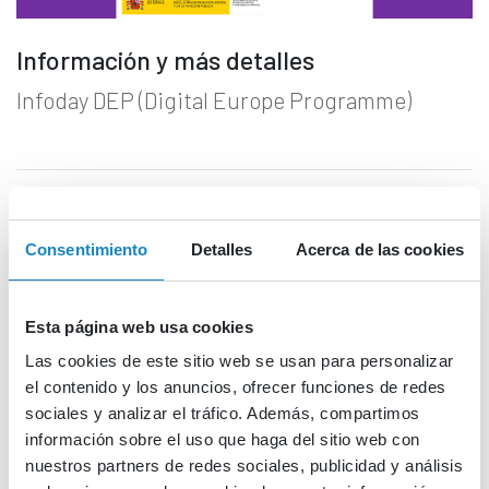
Información y más detalles
Infoday DEP (Digital Europe Programme)
Consentimiento
Detalles
Acerca de las cookies
El próximo 26 de junio a las 10:00 horas se va a celebrar una jornada
informativa online organizado por el Ministerio para la
Transformación Digital y de la Función Pública (MTDFP) sobre el
programa Programa Europa Digital, el cual representa una excelente
Esta página web usa cookies
oportunidad para que empresas y organizaciones se sumen a
iniciativas innovadoras que potencian la economía digital. Durante el
Las cookies de este sitio web se usan para personalizar
mismo, se llevará a cabo una ponencia por parte de Enrique Pelayo
el contenido y los anuncios, ofrecer funciones de redes
(NCP de Digital del Cluster 4) sobre Sinergias entre el Programa
sociales y analizar el tráfico. Además, compartimos
Europa Digital y Programa Horizonte Europa.
información sobre el uso que haga del sitio web con
nuestros partners de redes sociales, publicidad y análisis