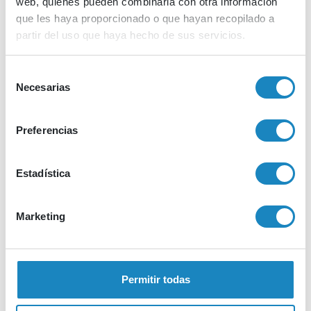
web, quienes pueden combinarla con otra información
que les haya proporcionado o que hayan recopilado a
partir del uso que haya hecho de sus servicios.
Selección
Necesarias
de
Contenido asociado
consentimiento
Descarga todos los recursos disponibles.
Preferencias
Agenda
Estadística
Marketing
Agenda
Programa
Permitir todas