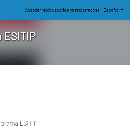
Acceder (solo usuarios ya registrados)
Español
 ESITIP
ograma ESITIP