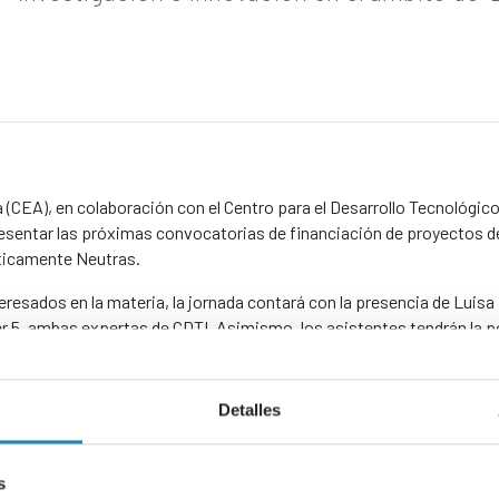
CEA), en colaboración con el Centro para el Desarrollo Tecnológico
presentar las próximas convocatorias de financiación de proyectos d
áticamente Neutras.
resados en la materia, la jornada contará con la presencia de Luisa 
ter 5, ambas expertas de CDTI. Asimismo, los asistentes tendrán la p
I, representada por Lidia Parrilla, responsable de equipos de esta
, de la mano de Lucía Díaz y Amalia Bernier.
Detalles
s