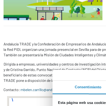
Andalucía TRADE y la Confederación de Empresarios de Andalucía (
la Red PIDI, organizan una jornada presencial en Sevilla para de 
También se presentará la Misión de Ciudades Inteligentes y Clim
Dirigida a empresas, universidades y centros de investigación inte
y de Cristina Garrido, Punto Nacional de Contacto (NCP) del Clús
beneficiario de estas convocatorias como es la empresa IDENER.A
TRADE pone a disposición de las empresas a través de la Red EEN
Consentimiento
Contacto:
mbelen.carrillo@andaluciatrade.es
Esta página web usa cookie