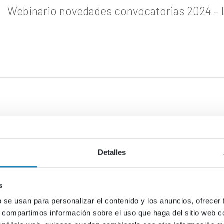
Webinario novedades convocatorias 2024 – D
 de trabajo de Horizonte Europa que afecta a las convocatorias del Cl
ayo a las 10:00 horas, desde el CDTI organizamos una sesión on-l
Detalles
olo entrar en el enlace que encontraréis en la agenda.
s
b se usan para personalizar el contenido y los anuncios, ofrecer
s, compartimos información sobre el uso que haga del sitio web 