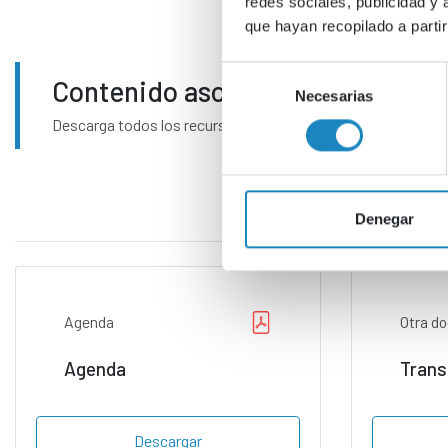
redes sociales, publicidad y
que hayan recopilado a parti
Selección
Contenido asociado
Necesarias
de
consentimiento
Descarga todos los recursos disponibles.
Denegar
Agenda
Otra d
Agenda
Trans
Descargar