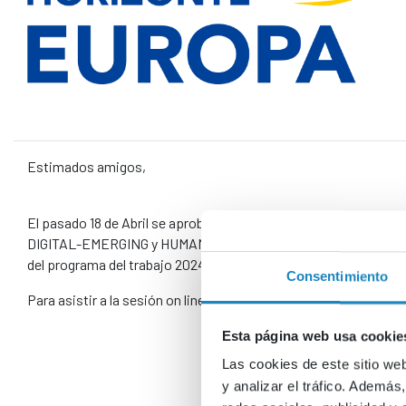
Estimados amigos,
El pasado 18 de Abril se aprobó una modificación en el programa
DIGITAL-EMERGING y HUMAN. por ese motivo, el próximo 14 de M
del programa del trabajo 2024 dentro del área digital.
Consentimiento
Para asistir a la sesión on line, no hace falta registro previo, s
Esta página web usa cookie
Las cookies de este sitio we
y analizar el tráfico. Ademá