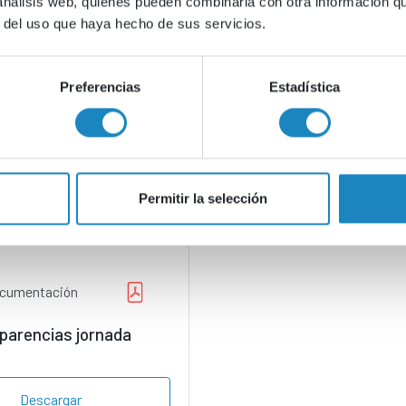
 análisis web, quienes pueden combinarla con otra información q
r del uso que haya hecho de sus servicios.
Preferencias
Estadística
Todo el contenido
Agenda
Otra documentación
Permitir la selección
ocumentación
parencias jornada
Descargar