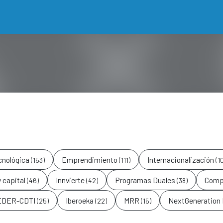
cnológica
Emprendimiento
Internacionalización
(153)
(111)
(1
y capital
Innvierte
Programas Duales
Comp
(46)
(42)
(38)
FEDER-CDTI
Iberoeka
MRR
NextGeneration
(25)
(22)
(15)