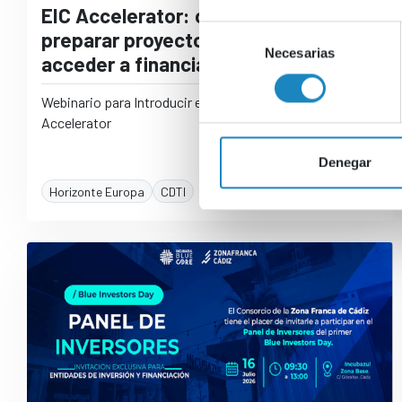
EIC Accelerator: claves para
Selección
preparar proyectos competitivos y
Necesarias
de
acceder a financiación europea
consentimiento
Webinario para Introducir el programa del EIC
Accelerator
Denegar
Horizonte Europa
CDTI