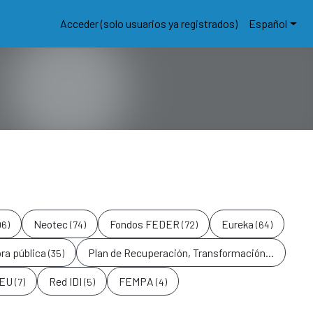
Acceder (solo usuarios ya registrados)
Español
Neotec
Fondos FEDER
Eureka
06)
(74)
(72)
(64)
ra pública
Plan de Recuperación, Transformación y Resilien
(35)
 EU
Red IDI
FEMPA
(7)
(5)
(4)