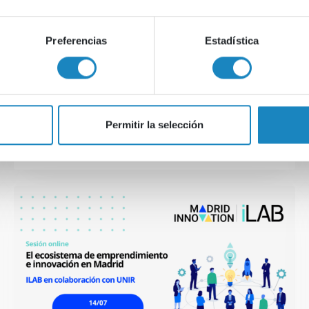
Territorio de oportunidades: CDTI,
ICECyL y CIUDEN se unen por la
Preferencias
Estadística
innovación
Permitir la selección
CDTI